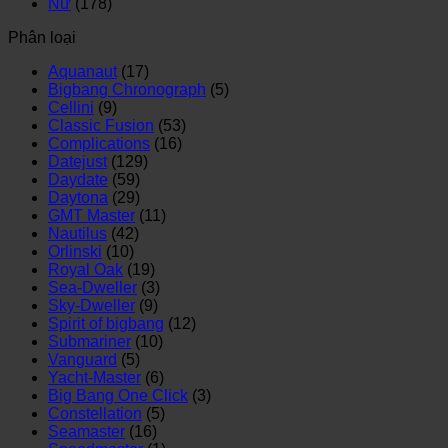
Nữ
(178)
Phân loại
Aquanaut
(17)
Bigbang Chronograph
(5)
Cellini
(9)
Classic Fusion
(53)
Complications
(16)
Datejust
(129)
Daydate
(59)
Daytona
(29)
GMT Master
(11)
Nautilus
(42)
Orlinski
(10)
Royal Oak
(19)
Sea-Dweller
(3)
Sky-Dweller
(9)
Spirit of bigbang
(12)
Submariner
(10)
Vanguard
(5)
Yacht-Master
(6)
Big Bang One Click
(3)
Constellation
(5)
Seamaster
(16)