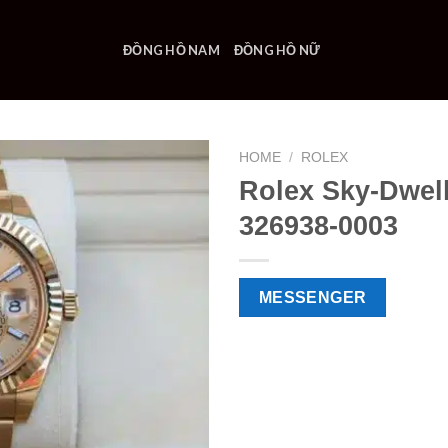
ĐỒNG HỒ NAM
ĐỒNG HỒ NỮ
HOME
/
ROLEX
Rolex Sky-Dwel
326938-0003
MESSENGER