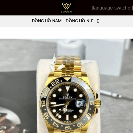
Skip
[language-switcher]
to
content
ĐỒNG HỒ NAM
ĐỒNG HỒ NỮ