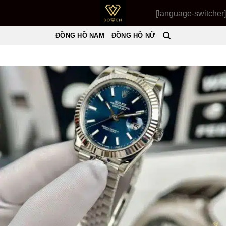
Skip
[language-switcher]
to
content
ĐỒNG HỒ NAM
ĐỒNG HỒ NỮ