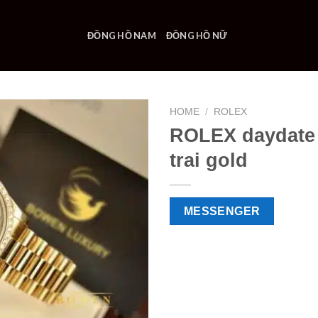
ĐỒNG HỒ NAM
ĐỒNG HỒ NỮ
HOME
/
ROLEX
ROLEX daydate
trai gold
MESSENGER