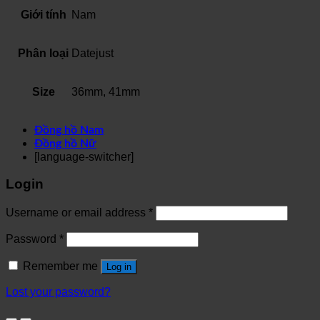
Giới tính
Nam
Phân loại
Datejust
Size
36mm, 41mm
Đồng hồ Nam
Đồng hồ Nữ
[language-switcher]
Login
Username or email address
*
Password
*
Remember me
Log in
Lost your password?