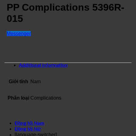
PP Complications 5396R-
015
Messenger
Additional information
Giới tính
Nam
Phân loại
Complications
Đồng hồ Nam
Đồng hồ Nữ
[language-switcher]