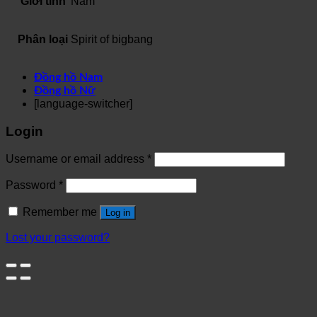
Giới tính
Nam
Phân loại
Spirit of bigbang
Đồng hồ Nam
Đồng hồ Nữ
[language-switcher]
Login
Username or email address
*
Password
*
Remember me
Log in
Lost your password?