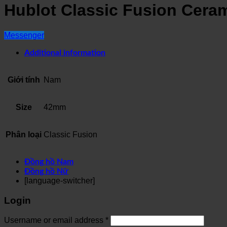
Hublot Classic Fusion Cer
Messenger
Additional information
Giới tính
Nam
Size
42mm
Phân loại
Classic Fusion
Đồng hồ Nam
Đồng hồ Nữ
[language-switcher]
Login
Username or email address
*