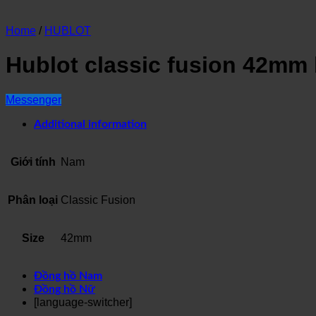
Home
/
HUBLOT
Hublot classic fusion 42mm 
Messenger
Additional information
Giới tính
Nam
Phân loại
Classic Fusion
Size
42mm
Đồng hồ Nam
Đồng hồ Nữ
[language-switcher]