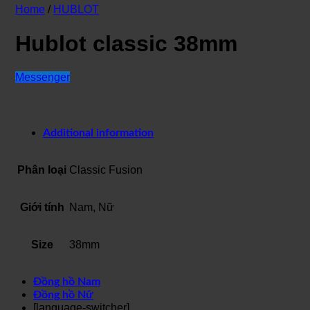
Home
/
HUBLOT
Hublot classic 38mm
Messenger
Additional information
Phân loại
Classic Fusion
Giới tính
Nam, Nữ
Size
38mm
Đồng hồ Nam
Đồng hồ Nữ
[language-switcher]