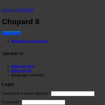
Home
/
CHOPARD
Chopard 8
Messenger
Additional information
Giới tính
Nữ
Đồng hồ Nam
Đồng hồ Nữ
[language-switcher]
Login
Username or email address
*
Password
*