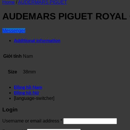
Home
/
AUDERMARS PIGUET
AUDEMARS PIGUET ROYAL O
Messenger
Additional information
Giới tính
Nam
Size
38mm
Đồng hồ Nam
Đồng hồ Nữ
[language-switcher]
Login
Username or email address
*